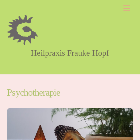
Skip
Men
to
content
Heilpraxis Frauke Hopf
Psychotherapie